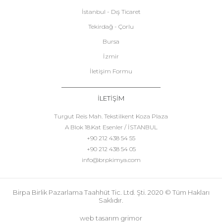
İstanbul - Dış Ticaret
Tekirdağ - Çorlu
Bursa
İzmir
İletişim Formu
İLETİŞİM
Turgut Reis Mah. Tekstilkent Koza Plaza
A Blok 18.Kat Esenler / İSTANBUL
+90 212 438 54 55
+90 212 438 54 05
info@brpkimya.com
Birpa Birlik Pazarlama Taahhüt Tic. Ltd. Şti. 2020 © Tüm Hakları
Saklıdır.
web tasarım grimor