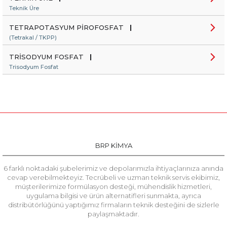
Teknik Üre
TETRAPOTASYUM PİROFOSFAT
|
(Tetrakal / TKPP)
TRİSODYUM FOSFAT
|
Trisodyum Fosfat
BRP KİMYA
6 farklı noktadaki şubelerimiz ve depolarımızla ihtiyaçlarınıza anında
cevap verebilmekteyiz. Tecrübeli ve uzman teknik servis ekibimiz,
müşterilerimize formülasyon desteği, mühendislik hizmetleri,
uygulama bilgisi ve ürün alternatifleri sunmakta, ayrıca
distribütörlüğünü yaptığımız firmaların teknik desteğini de sizlerle
paylaşmaktadır.