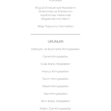
Politikası
Büyük Endüstriyel Kazaların
Önlenmesi ve Etkilerinin
Azaltılması Hakkında
Bilgilendirme Metni
Bilgi Toplumu Hizmetleri
ÜRÜNLER
Deterjan ve Kozmetik Kimyasalları
Genel Kimyasallar
Gıda Katkı Maddeleri
Havuz Kimyasalları
Tarım Kimyasalları
Tekstil Kimyasalları
Yapı Kimyasalları
Yem Katkı Maddeleri
A’dan Z’ye Kimyasallar