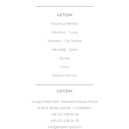
İLETİŞİM
İstanbul Merkez
İstanbul - Tuzla
İstanbul - Dış Ticaret
Tekirdağ - Çorlu
Bursa
İzmir
İletişim Formu
İLETİŞİM
Turgut Reis Mah. Tekstilkent Koza Plaza
A Blok 18.Kat Esenler / İSTANBUL
+90 212 438 54 55
+90 212 438 54 05
info@brpkimya.com