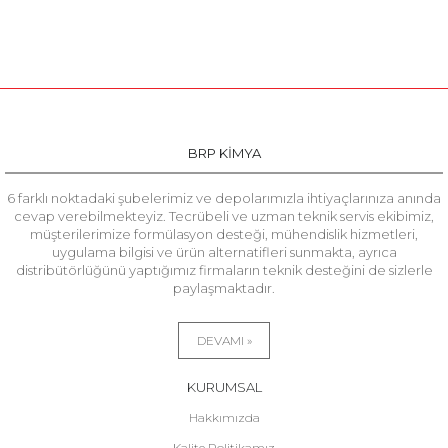
BRP KİMYA
6 farklı noktadaki şubelerimiz ve depolarımızla ihtiyaçlarınıza anında
cevap verebilmekteyiz. Tecrübeli ve uzman teknik servis ekibimiz,
müşterilerimize formülasyon desteği, mühendislik hizmetleri,
uygulama bilgisi ve ürün alternatifleri sunmakta, ayrıca
distribütörlüğünü yaptığımız firmaların teknik desteğini de sizlerle
paylaşmaktadır.
DEVAMI »
KURUMSAL
Hakkımızda
Kalite Politikamız