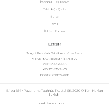
İstanbul - Dış Ticaret
Tekirdağ - Çorlu
Bursa
İzmir
İletişim Formu
İLETİŞİM
Turgut Reis Mah. Tekstilkent Koza Plaza
A Blok 18.Kat Esenler / İSTANBUL
+90 212 438 54 55
+90 212 438 54 05
info@brpkimya.com
Birpa Birlik Pazarlama Taahhüt Tic. Ltd. Şti. 2020 © Tüm Hakları
Saklıdır.
web tasarım grimor