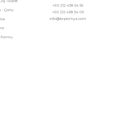
Dış Ticaret
+90 212 438 54 55
 - Çorlu
+90 212 438 54 05
info@brpkimya.com
rsa
mir
m Formu