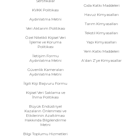
Sertifikalar
Gıda Katkı Maddeleri
KVKK Politikası
Havuz Kimyasalları
Aydınlatma Metni
Tarım Kimyasalları
Veri Aktarım Politikası
Tekstil Kimyasalları
Özel Nitelikli Kişisel Veri
İşleme ve Koruma
Yapı Kimyasalları
Politikası
Yem Katkı Maddeleri
İletişim Formu
Aydınlatma Metni
A’dan Z’ye Kimyasallar
Güvenlik Kameraları
Aydınlatma Metni
İlgili Kişi Başvuru Formu
Kişisel Veri Saklama ve
İhma Politikası
Büyük Endüstriyel
Kazaların Önlenmesi ve
Etkilerinin Azaltılması
Hakkında Bilgilendirme
Metni
Bilgi Toplumu Hizmetleri