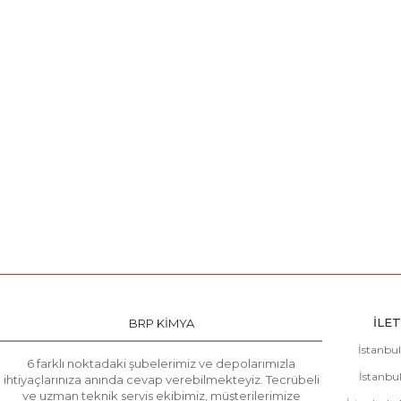
İLET
BRP KİMYA
İstanbu
6 farklı noktadaki şubelerimiz ve depolarımızla
İstanbul
ihtiyaçlarınıza anında cevap verebilmekteyiz. Tecrübeli
ve uzman teknik servis ekibimiz, müşterilerimize