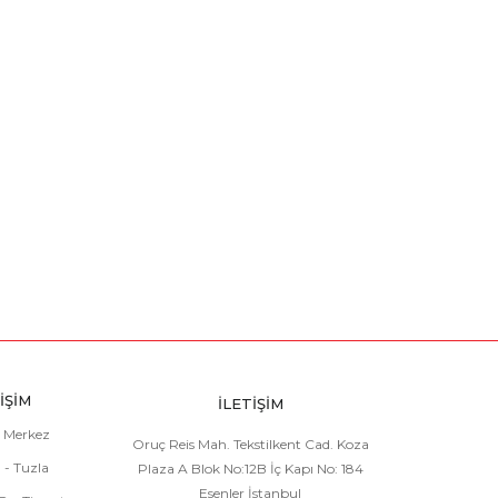
İŞİM
İLETİŞİM
l Merkez
Oruç Reis Mah. Tekstilkent Cad. Koza
 - Tuzla
Plaza A Blok No:12B İç Kapı No: 184
Esenler İstanbul