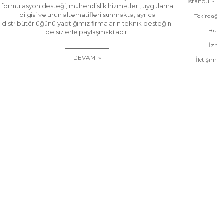
İstanbul - 
formülasyon desteği, mühendislik hizmetleri, uygulama
bilgisi ve ürün alternatifleri sunmakta, ayrıca
Tekirdağ
distribütörlüğünü yaptığımız firmaların teknik desteğini
Bu
de sizlerle paylaşmaktadır.
İz
DEVAMI »
İletişi