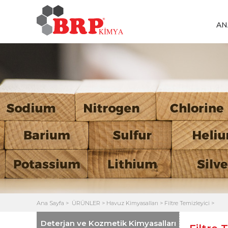
AN
Ana Sayfa
>
ÜRÜNLER >
Havuz Kimyasalları >
Filtre Temizleyici >
Deterjan ve Kozmetik Kimyasalları