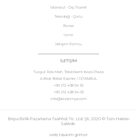
İstanbul - Dış Ticaret
Tekirdağ - Çorlu
Bursa
İzmir
İletişim Formu
İLETİŞİM
Turgut Reis Mah. Tekstilkent Koza Plaza
A Blok 18.Kat Esenler / İSTANBUL
+90 212 438 54 55
+90 212 438 54 05
info@brpkimya.com
Birpa Birlik Pazarlama Taahhüt Tic. Ltd. Şti. 2020 © Tüm Hakları
Saklıdır.
web tasarım grimor